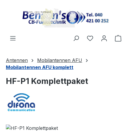
Zum Hauptinhalt springen
Ware
Antennen
Mobilantennen AFU
Mobilantennen AFU komplett
HF-P1 Komplettpaket
Bildergalerie überspringen