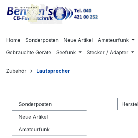
m Hauptinhalt springen
Zur Suche springen
Zur Hauptnavigation springen
Home
Sonderposten
Neue Artikel
Amateurfunk
Gebrauchte Geräte
Seefunk
Stecker / Adapter
Zubehör
Lautsprecher
Sonderposten
Herste
Neue Artikel
Amateurfunk