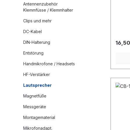
Antennenzubehör
Nenn
Klemmfüsse / Klemmhalter
Maxi
Abme
Clips und mehr
65x55
DC-Kabel
Regulä
DIN-Halterung
16,50
Entstörung
Handmikrofone / Headsets
HF-Verstärker
Lautsprecher
Magnetfüße
Messgeräte
Montagematerial
Mikrofonadapt.