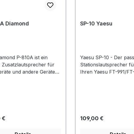
0A Diamond
SP-10 Yaesu
amond P-810A ist ein
Yaesu SP-10 - Der pas
r Zusatzlautsprecher für
Stationslautsprecher fü
eräte und andere Geräte
Ihren Yaesu FT-991/FT
ono-Klinkenanschluss
Kompatible Abmessung
(z.B. Navigationsgeräte
passendes Design bring
 welcher durch seinen
einheitliches Bild auf
rker auch in lauteren
Ihren Stationstisch. Der
eugen einen
ca. 110x80x253 mm gro
Lautstärkepegel erzeugt
eine Impedanz von 8 
rer Preis:
Regulärer Preis:
 €
109,00 €
adurch gute
verträgt eine Audioleis
ichkeit besitzt. Er wird
bis zu 3 Watt. Mit