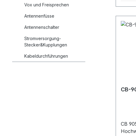
oder 
Vox und Freisprechen
Date
Antennenfüsse
- 70
Ohm 
Antennenschalter
Gehä
Stromversorgung-
74x6
Stecker&Kupplungen
Kabeldurchführungen
CB-90
CB 90
Hochw