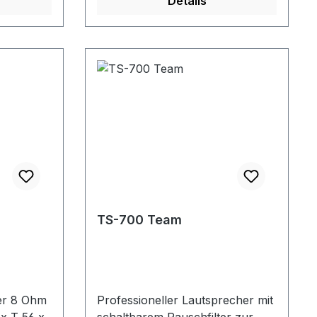
Details
-991/FT-
991A (und andere Geräte).
TS-700 Team
er 8 Ohm
Professioneller Lautsprecher mit