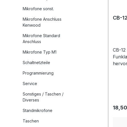
Mikrofone sonst.
CB-12
Mikrofone Anschluss
Kenwood
Mikrofone Standard
Anschluss
CB-12 
Mikrofone Typ M1
Funkla
Schaltnetzteile
hervor
chkei
Programmierung
Wirku
Service
Verwe
Membr
Sonstiges / Taschen /
Lautsp
Diverses
hoher
Regulä
18,50
Standmikrofone
einges
Ansch
Taschen
Stecke