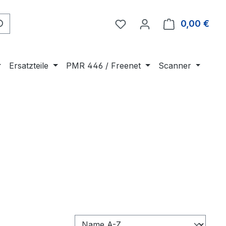
Du hast 0 Produkte auf 
0,00 €
Ware
Ersatzteile
PMR 446 / Freenet
Scanner