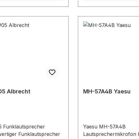
KlebemontageTechnische
Anschlusskabel und 3,
n:Frequenzumfang 300
Klinkenstecker
00 Hz Impedanz 8
Leistung 5 Watt
useabmessungen
8x28 mm
5 Albrecht
MH-57A4B Yaesu
5 Funklautsprecher
Yaesu MH-57A4B
ertiger Funklautsprecher
Lautsprechermikrofon 