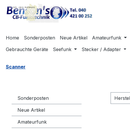
m Hauptinhalt springen
Zur Suche springen
Zur Hauptnavigation springen
Home
Sonderposten
Neue Artikel
Amateurfunk
Gebrauchte Geräte
Seefunk
Stecker / Adapter
Scanner
Sonderposten
Herste
Neue Artikel
Amateurfunk