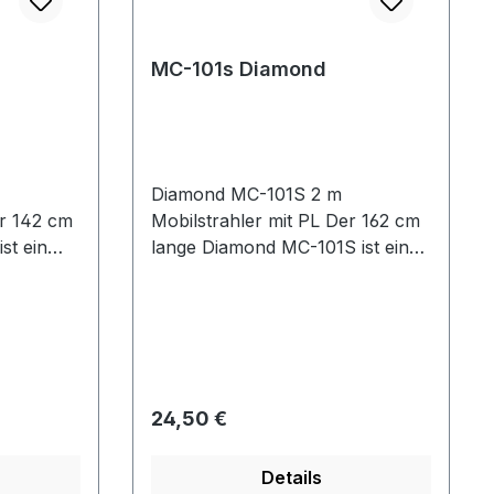
MC-101s Diamond
Diamond MC-101S 2 m
er 142 cm
Mobilstrahler mit PL Der 162 cm
st ein
lange Diamond MC-101S ist ein
von 117 - 174 MHz
 Strahler
abstimmbarer Edelstahl Strahler
h das
mit PL-Anschluss. Durch das
Diagramm
beiliegende Kürzungs-Diagramm
gewünschte
ist er schnell auf die gewünschte
echnische
Frequenz eingestellt. Technische
Regulärer Preis:
24,50 €
Daten: Lange: 162 cm Gewicht:
 136 -
180 g Frequenzbereich: 117 - 174
Details
MHz Lambda: 5/8 Anschluss: PL