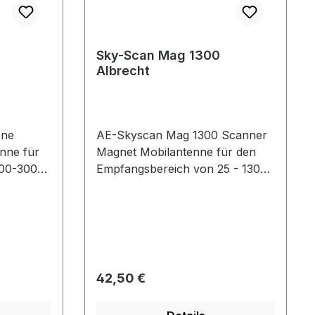
Sky-Scan Mag 1300
Albrecht
one
AE-Skyscan Mag 1300 Scanner
nne für
Magnet Mobilantenne für den
300-3000
Empfangsbereich von 25 - 1300
MHz.Länge: ca. 64 cm, inkl. 4 m
Kabel und BNC-
Stecker.Technische Daten:-
z 1660-
Frequenzbereich: MHz 25 -
MHz
1300-Länge: 64 cmLieferumfang:
1 Magnet Mobilantenne 4m
Regulärer Preis:
42,50 €
Kabel BNC-Stecker
.