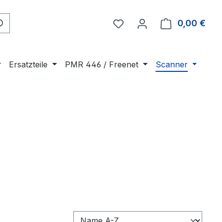
Du hast 0 Produkte auf 
0,00 €
Ware
Ersatzteile
PMR 446 / Freenet
Scanner