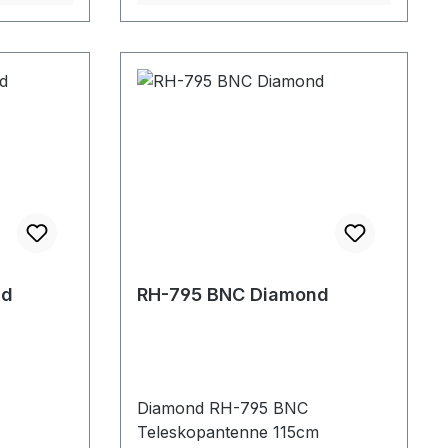
3,4 dBi
Gewinn: 3,4 dBi Max.
200W SSB
Senderleistung: 200W SSB PEP
nd
RH-795 BNC Diamond
Diamond RH-795 BNC
Teleskopantenne 115cm