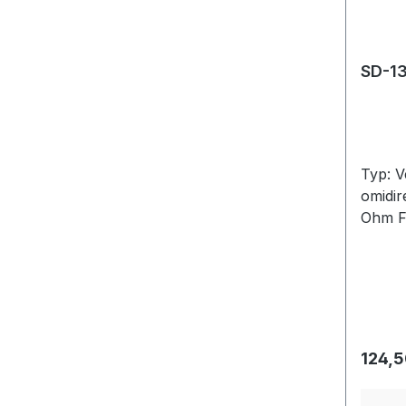
Typ: V
omidir
Ohm F
Empfa
Frequ
49-51,
465, 6
1130-
erreic
Regulä
124,5
Abhäng
Polari