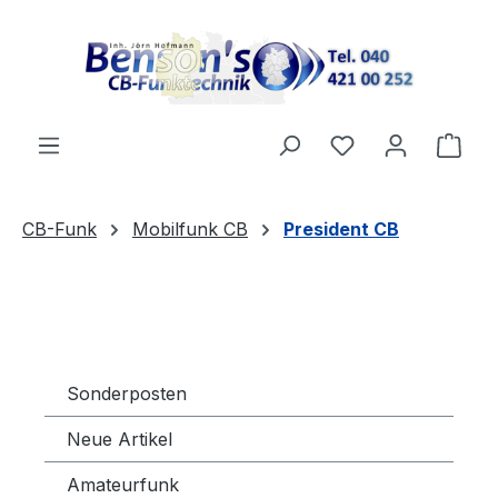
Zum Hauptinhalt springen
Du hast 0 Produ
Ware
CB-Funk
Mobilfunk CB
President CB
Sonderposten
Neue Artikel
Amateurfunk