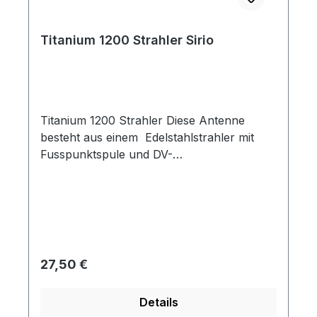
Titanium 1200 Strahler Sirio
Titanium 1200 Strahler Diese Antenne
besteht aus einem Edelstahlstrahler mit
Fusspunktspule und DV-
AnschlussLieferumfang: nur der Strahler,
ohne Fuß und Kabel SWR Abstimmung
erfolgt über Verschiebung des Strahler am
DV-Fuß. Technische Daten:
Frequenzbereich: 26,5-28 MHz max.
Belastbarkeit: 200 W kurzzeitig, ca. 40W
Regulärer Preis:
27,50 €
Dauer Mechanische Länge: ca. 122 cm
Material: Edelstahl Anschluss DV
Details