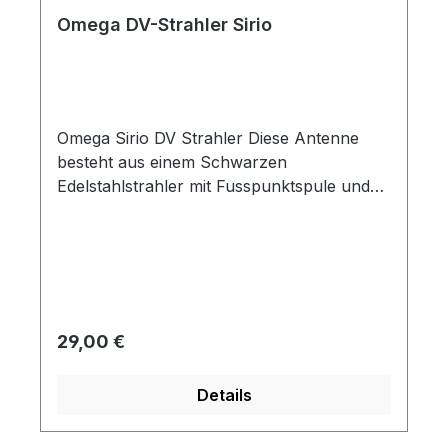
Omega DV-Strahler Sirio
Omega Sirio DV Strahler Diese Antenne
besteht aus einem Schwarzen
Edelstahlstrahler mit Fusspunktspule und
DV-Anschluss SWR Abstimmung erfolgt
über Verschiebung des Strahler am DV-
Fuß. Technische Daten: Frequenzbereich:
26-28 MHz max. Belastbarkeit: 150 W
Mechanische Länge: ca. 95 cm Farbe:
schwarz Material: Edelstahl Anschluss DV
Regulärer Preis:
29,00 €
Details