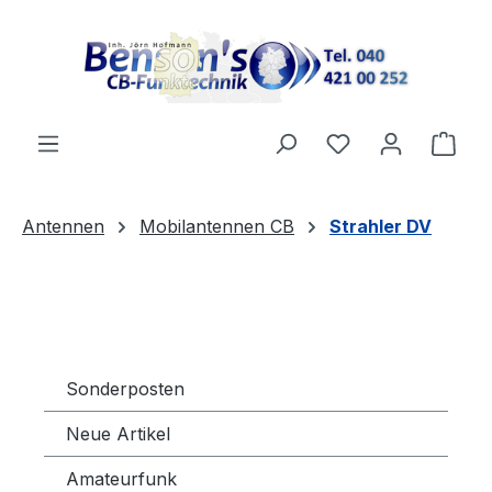
Zum Hauptinhalt springen
Du hast 0 Produ
Ware
Antennen
Mobilantennen CB
Strahler DV
Sonderposten
Neue Artikel
Amateurfunk