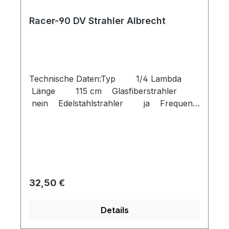
Racer-90 DV Strahler Albrecht
Technische Daten:Typ 1/4 Lambda
Länge 115 cm Glasfiberstrahler
nein Edelstahlstrahler ja Frequenz
MHz 27Kanäle 120Belastbarkeit 40
WattStrahlerlänge (cm) 115
cmStahlermaterial EdelstahlSWR
Einstellbar ja Anschluss DV
Regulärer Preis:
32,50 €
Details