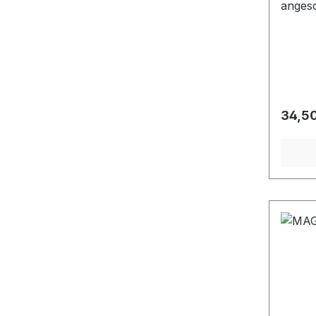
anges
Durch
Magne
Steck
Regulä
34,50