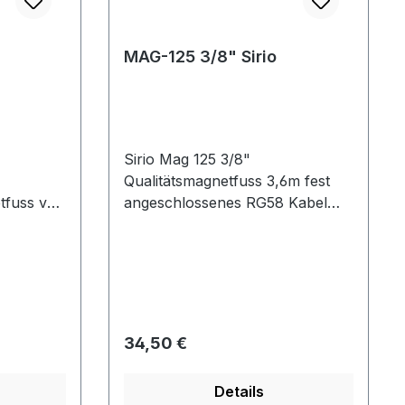
MAG-125 3/8" Sirio
Sirio Mag 125 3/8"
Qualitätsmagnetfuss 3,6m fest
tfuss von
angeschlossenes RG58 Kabel
hem
Durchmesser 125 mm , starker
etfuss
Magnet mit gecrimptem PL-
kraft und
Stecker
e
d.
Regulärer Preis:
34,50 €
0g mit
0 cm
Details