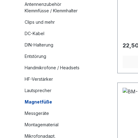
Antennenzubehör
PL-St
Klemmfüsse / Klemmhalter
Gummi
Date
Clips und mehr
Durc
DC-Kabel
Regulä
DIN-Halterung
22,50
Entstörung
Handmikrofone / Headsets
HF-Verstärker
Lautsprecher
Magnetfüße
Messgeräte
Montagematerial
Mikrofonadapt.