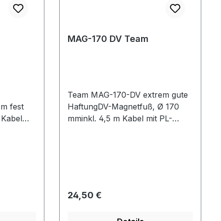
MAG-170 DV Team
Team MAG-170-DV extrem gute
6m fest
HaftungDV-Magnetfuß, Ø 170
 Kabel
mminkl. 4,5 m Kabel mit PL-
starker
Stecker und Gummischutz
 PL-
Regulärer Preis:
24,50 €