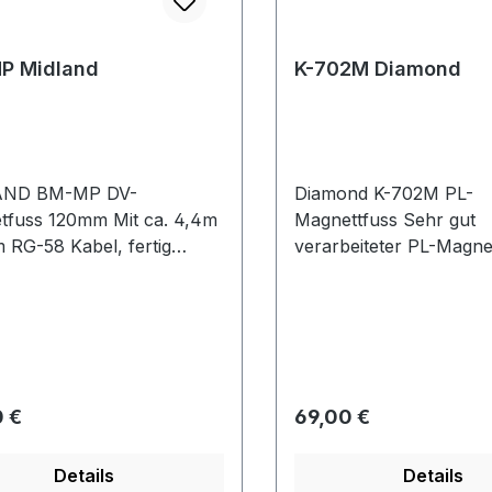
P Midland
K-702M Diamond
AND BM-MP DV-
Diamond K-702M PL-
tfuss 120mm Mit ca. 4,4m
Magnettfuss Sehr gut
 RG-58 Kabel, fertig
verarbeiteter PL-Magne
rtem PL-Stecker,
Diamond mit zusätzlic
debolzen und
Saugnapf. Dieser Magn
mutter.
bietet eine enorme Haft
ist durch die Gummilipp
besonders lackschonen
Technische Daten: Durchmesser:
rer Preis:
Regulärer Preis:
 €
69,00 €
160mm Gewicht: ca. 80
Kabel Länge Kabel: 40
Details
Details
Anschluss: PL