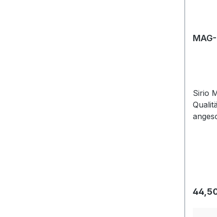
MAG-1
Sirio 
Qualit
anges
Durch
Magne
Steck
Regulä
44,50