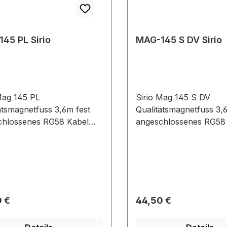
45 PL Sirio
MAG-145 S DV Sirio
Mag 145 PL
Sirio Mag 145 S DV
ätsmagnetfuss 3,6m fest
Qualitätsmagnetfuss 3,
chlossenes RG58 Kabel
angeschlossenes RG58
messer 145 mm , starker
Durchmesser 145 mm , 
t mit gecrimptem PL-
Magnet mit gecrimptem
er
Stecker
rer Preis:
Regulärer Preis:
 €
44,50 €