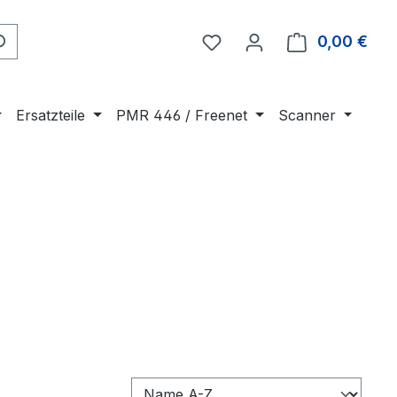
Du hast 0 Produkte auf 
0,00 €
Ware
Ersatzteile
PMR 446 / Freenet
Scanner