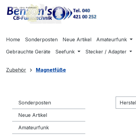
m Hauptinhalt springen
Zur Suche springen
Zur Hauptnavigation springen
Home
Sonderposten
Neue Artikel
Amateurfunk
Gebrauchte Geräte
Seefunk
Stecker / Adapter
Zubehör
Magnetfüße
Sonderposten
Herste
Neue Artikel
Amateurfunk