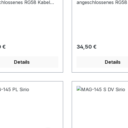
chlossenes RG58 Kabel
angeschlossenes RG58
messer 125 mm , starker
Durchmesser 125 mm , 
t mit gecrimptem PL-
Magnet mit gecrimptem
er
Stecker
rer Preis:
Regulärer Preis:
 €
34,50 €
Details
Details