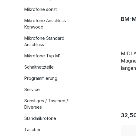
Mikrofone sonst.
BM-M
Mikrofone Anschluss
Kenwood
Mikrofone Standard
Anschluss
MIDL
Mikrofone Typ M1
Magne
Schaltnetzteile
langem
montie
Programmierung
Gewin
Service
Flügel
Sonstiges / Taschen /
Diverses
Regulä
32,50
Standmikrofone
Taschen