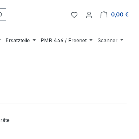
Du hast 0 Produkte auf 
0,00 €
Ware
Ersatzteile
PMR 446 / Freenet
Scanner
eräte