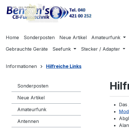
m Hauptinhalt springen
Zur Suche springen
Zur Hauptnavigation springen
Home
Sonderposten
Neue Artikel
Amateurfunk
Gebrauchte Geräte
Seefunk
Stecker / Adapter
Informationen
Hilfreiche Links
Hil
Sonderposten
Neue Artikel
Das
Amateurfunk
Mod
Abgl
Antennen
Alan