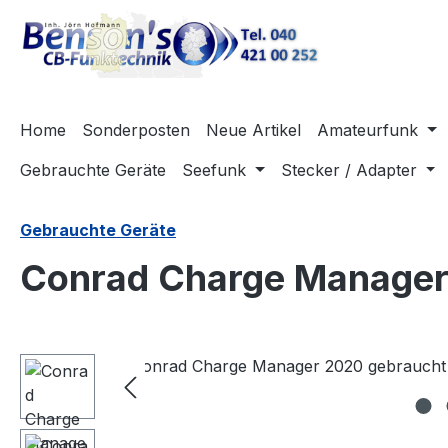
m Hauptinhalt springen
Zur Suche springen
Zur Hauptnavigation springen
Home
Sonderposten
Neue Artikel
Amateurfunk
Gebrauchte Geräte
Seefunk
Stecker / Adapter
Gebrauchte Geräte
Conrad Charge Manager
Bildergalerie überspringen