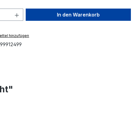
 Anzahl: Gib den gewünschten Wert ein 
In den Warenkorb
ttel hinzufügen
99912499
ht"