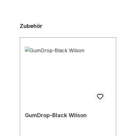
Produktgalerie überspringen
Zubehör
GumDrop-Black Wilson