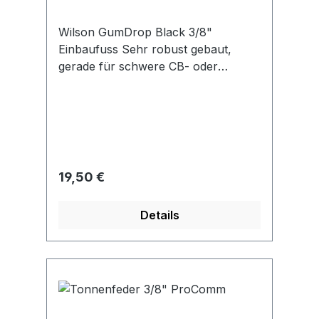
Wilson GumDrop Black 3/8"
Einbaufuss Sehr robust gebaut,
gerade für schwere CB- oder
Amateurfunkantennen wie Firestick,
K40-SF und ähnliche Antennen mit
hohem Gewicht geeignet Amschluss
PL, somit kann auch RG 213
und/oder Aicell7 o.ä. als
Anschlussleitung genutzt werden.
Regulärer Preis:
19,50 €
Details