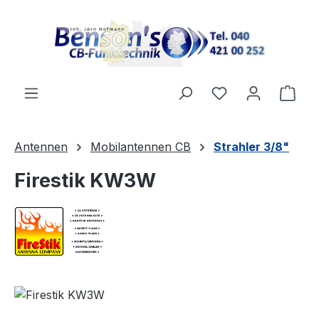
Zum Hauptinhalt springen
Ware
Antennen
Mobilantennen CB
Strahler 3/8"
Firestik KW3W
Bildergalerie überspringen