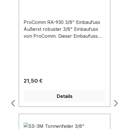
ProComm RA-930 3/8" Einbaufuss
Äußerst robuster 3/8" Einbaufuss
von ProComm. Dieser Einbaufuss
eignet sich besonders für schwere
Antennen. Durch den abgewinkelten
PL-Anschluss hat man freie
Kabelwahl, so dass man auch
hochwertige Koax-Kabel einsetzen
kann.
Regulärer Preis:
21,50 €
Details