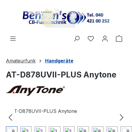
Zum Hauptinhalt springen
Du hast 0 Produ
Ware
Amateurfunk
Handgeräte
AT-D878UVII-PLUS Anytone
Bildergalerie überspringen