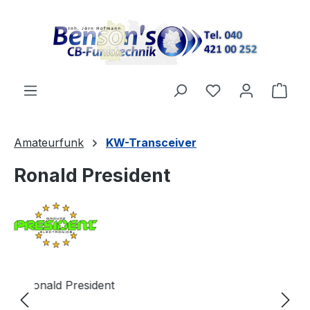
Zum Hauptinhalt springen
Du hast 0 Produ
Ware
Amateurfunk
KW-Transceiver
Ronald President
Bildergalerie überspringen