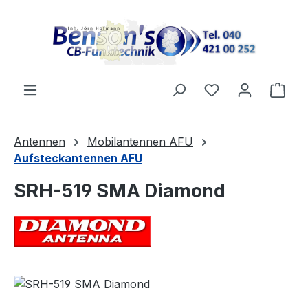
Zum Hauptinhalt springen
Ware
Antennen
Mobilantennen AFU
Aufsteckantennen AFU
SRH-519 SMA Diamond
Bildergalerie überspringen