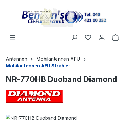
Zum Hauptinhalt springen
Ware
Antennen
Mobilantennen AFU
Mobilantennen AFU Strahler
NR-770HB Duoband Diamond
Bildergalerie überspringen