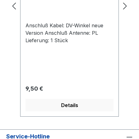
Anschluß Kabel: DV-Winkel neue
Si
Version Anschluß Antenne: PL
ro
Lieferung: 1 Stück
5 
St
So
Ku
Gu
Mo
Ab
Regulärer Preis:
Re
9,50 €
3
Details
Service-Hotline