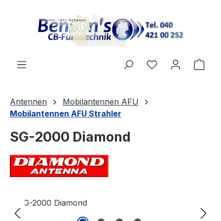
Zum Hauptinhalt springen
Du hast 0 Produ
Ware
Antennen
Mobilantennen AFU
Mobilantennen AFU Strahler
SG-2000 Diamond
Bildergalerie überspringen