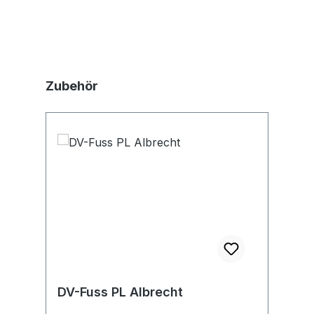
Produktgalerie überspringen
Zubehör
DV-Fuss PL Albrecht
H