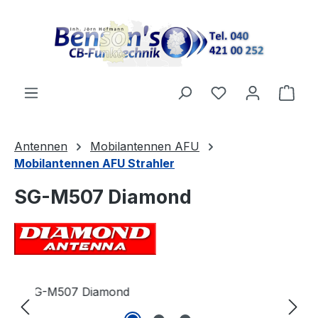
Zum Hauptinhalt springen
Du hast 0 Produ
Ware
Antennen
Mobilantennen AFU
Mobilantennen AFU Strahler
SG-M507 Diamond
Bildergalerie überspringen