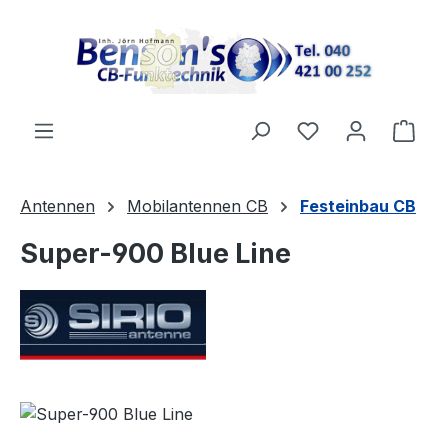
Zum Hauptinhalt springen
Ware
Antennen
Mobilantennen CB
Festeinbau CB
Super-900 Blue Line
Bildergalerie überspringen