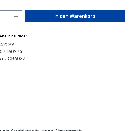
 Anzahl: Gib den gewünschten Wert ein 
In den Warenkorb
ttel hinzufügen
42589
507060274
r.:
CB6027