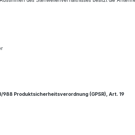
stimmen des Stehwellenverhältnisses besitzt die Antenne 
er
/988 Produktsicherheitsverordnung (GPSR), Art. 19