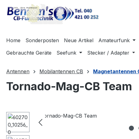
m Hauptinhalt springen
Zur Suche springen
Zur Hauptnavigation springen
Home
Sonderposten
Neue Artikel
Amateurfunk
Gebrauchte Geräte
Seefunk
Stecker / Adapter
Antennen
Mobilantennen CB
Magnetantennen 
Tornado-Mag-CB Team
Bildergalerie überspringen