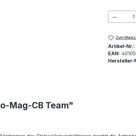
Produkt
Zum Merkze
Artikel-Nr.:
EAN:
4010
Hersteller-N
ado-Mag-CB Team"