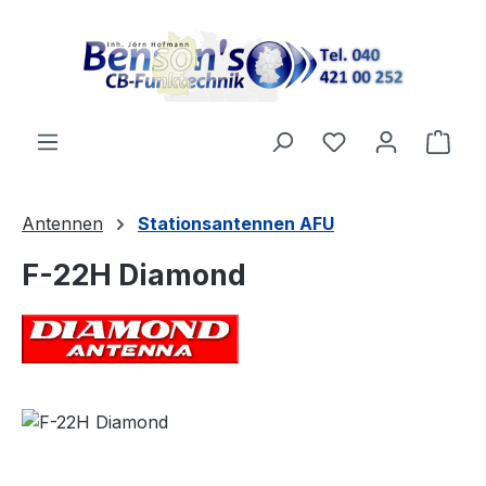
Zum Hauptinhalt springen
Ware
Antennen
Stationsantennen AFU
F-22H Diamond
Bildergalerie überspringen