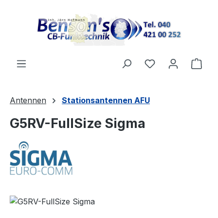
Zum Hauptinhalt springen
Ware
Antennen
Stationsantennen AFU
G5RV-FullSize Sigma
Bildergalerie überspringen