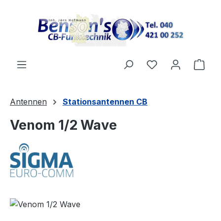
Zum Hauptinhalt springen
Ware
Antennen
Stationsantennen CB
Venom 1/2 Wave
Bildergalerie überspringen