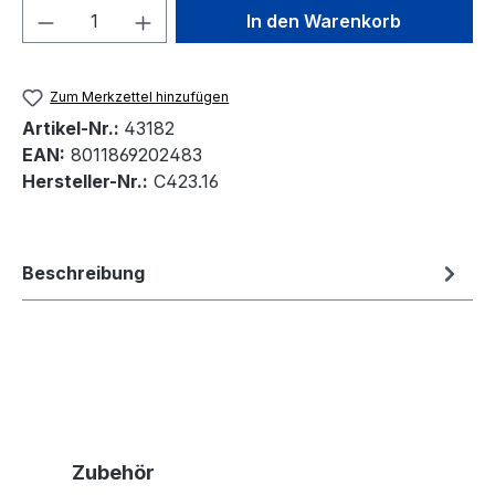
Produkt Anzahl: Gib den gewünschten We
In den Warenkorb
Zum Merkzettel hinzufügen
Artikel-Nr.:
43182
EAN:
8011869202483
Hersteller-Nr.:
C423.16
Beschreibung
Produktgalerie überspringen
Zubehör