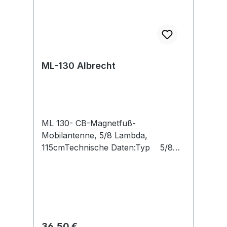
ML-130 Albrecht
ML 130- CB-Magnetfuß-
Mobilantenne, 5/8 Lambda,
115cmTechnische Daten:Typ 5/8
LambdaKanäle 40Belastbarkeit
500 WattStrahlerlänge (cm)
90Stahlermaterial rostfreier
StahlstrahlerSWR Einstellbar ja
Regulärer Preis:
36,50 €