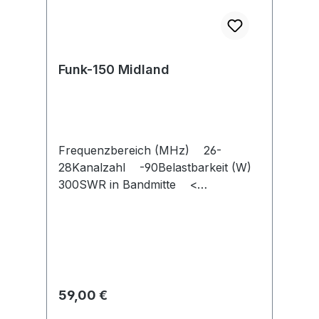
Funk-150 Midland
Frequenzbereich (MHz) 26-
28Kanalzahl -90Belastbarkeit (W)
300SWR in Bandmitte <
1.2Strahlerlänge (cm)
140Impedanz (Ohm) 50Gewicht
(g) 200Strahlermaterial
EdelstahlAntennenfuß
DVBohrlochdurchmesser (mm)
12,5Kabel 4m
Regulärer Preis:
59,00 €