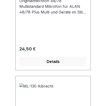
Originalmikrofon 48/78
Multistandard Mikrofon für ALAN
48/78 Plus Multi und Geräte im Stil
der “Precisionseries”Kapsel-Typ
ElectretSteckerform 6
PinUp/Down (Kanalauswahl
auf-/abwärts) ja
Regulärer Preis:
24,50 €
Details