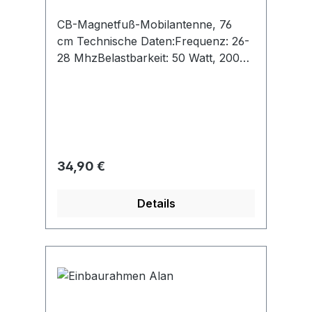
CB-Magnetfuß-Mobilantenne, 76
cm Technische Daten:​Frequenz: 26-
28 MhzBelastbarkeit: 50 Watt, 200W
PEPStrahlerlänge: 58
cmGesamtlänge: 76 cmKanäle:
40Stahlermaterial:
EdelstahlImpedanz: 50 OhmSWR
1:1,2Neigbar: jaBesonderheiten:
Magnetfuß Ø 127 mmKabel: 4m
Regulärer Preis:
34,90 €
RG58 mit PL-Stecker
Details