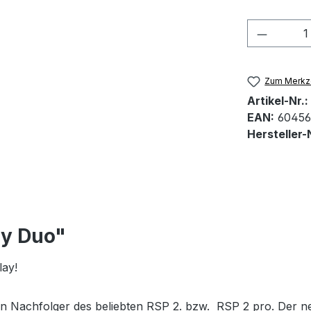
Produkt
Zum Merkze
Artikel-Nr.:
EAN:
60456
Hersteller-N
ay Duo"
lay!
en Nachfolger des beliebten RSP 2. bzw. RSP 2 pro. Der ne