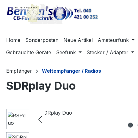
m Hauptinhalt springen
Zur Suche springen
Zur Hauptnavigation springen
Home
Sonderposten
Neue Artikel
Amateurfunk
Gebrauchte Geräte
Seefunk
Stecker / Adapter
Empfänger
Weltempfänger / Radios
SDRplay Duo
Bildergalerie überspringen