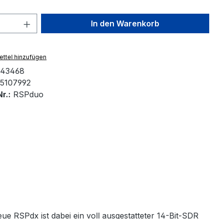
 Anzahl: Gib den gewünschten Wert ein 
In den Warenkorb
ttel hinzufügen
43468
5107992
r.:
RSPduo
ue RSPdx ist dabei ein voll ausgestatteter 14-Bit-SDR