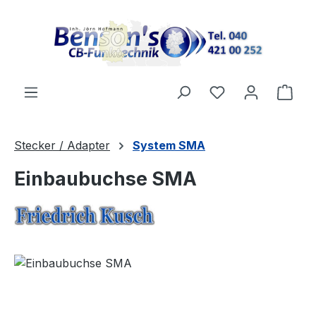
Zum Hauptinhalt springen
Ware
Stecker / Adapter
System SMA
Einbaubuchse SMA
Bildergalerie überspringen