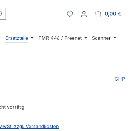
Du hast 0 Produkte auf 
0,00 €
Ware
Ersatzteile
PMR 446 / Freenet
Scanner
GHP
cht vorrätig
. MwSt. zzgl. Versandkosten