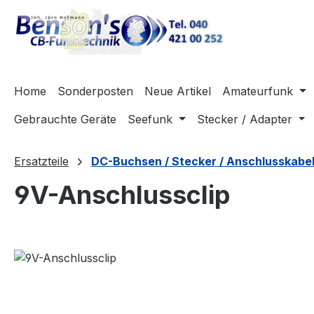
m Hauptinhalt springen
Zur Suche springen
Zur Hauptnavigation springen
Home
Sonderposten
Neue Artikel
Amateurfunk
Gebrauchte Geräte
Seefunk
Stecker / Adapter
Ersatzteile
DC-Buchsen / Stecker / Anschlusskabe
9V-Anschlussclip
Bildergalerie überspringen