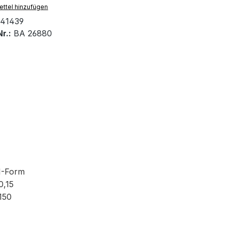
ttel hinzufügen
41439
r.:
BA 26880
I-Form
0,15
150