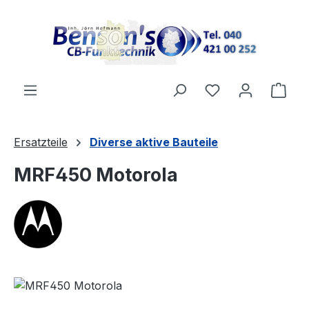
Zum Hauptinhalt springen
Ware
Ersatzteile
Diverse aktive Bauteile
MRF450 Motorola
Bildergalerie überspringen