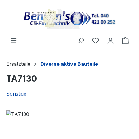
Zum Hauptinhalt springen
Ware
Ersatzteile
Diverse aktive Bauteile
TA7130
Sonstige
Bildergalerie überspringen