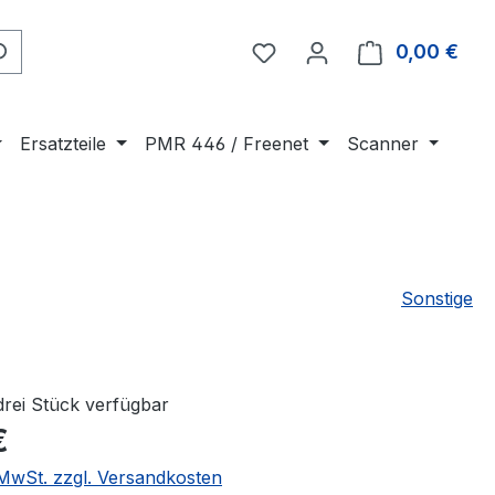
0,00 €
Ware
Ersatzteile
PMR 446 / Freenet
Scanner
Sonstige
drei Stück verfügbar
€
. MwSt. zzgl. Versandkosten