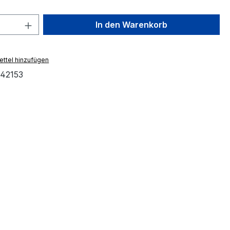
 Anzahl: Gib den gewünschten Wert ein 
In den Warenkorb
ttel hinzufügen
42153