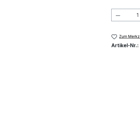
Produkt
Zum Merkze
Artikel-Nr.: