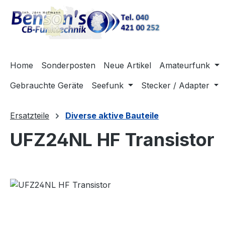
m Hauptinhalt springen
Zur Suche springen
Zur Hauptnavigation springen
Home
Sonderposten
Neue Artikel
Amateurfunk
Gebrauchte Geräte
Seefunk
Stecker / Adapter
Ersatzteile
Diverse aktive Bauteile
UFZ24NL HF Transistor
Bildergalerie überspringen