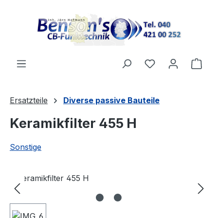
Zum Hauptinhalt springen
Ware
Ersatzteile
Diverse passive Bauteile
Keramikfilter 455 H
Sonstige
Bildergalerie überspringen