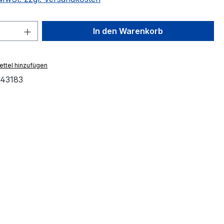
 Anzahl: Gib den gewünschten Wert ein 
In den Warenkorb
ttel hinzufügen
43183