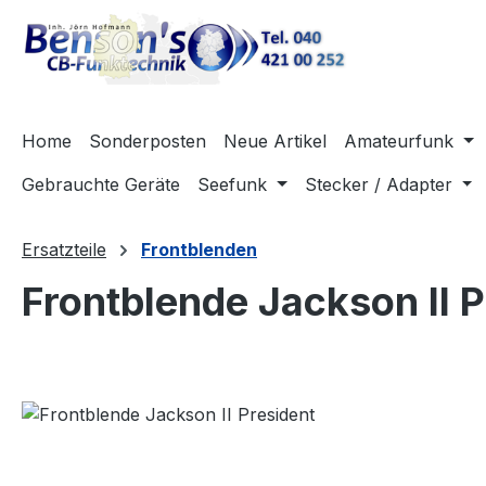
m Hauptinhalt springen
Zur Suche springen
Zur Hauptnavigation springen
Home
Sonderposten
Neue Artikel
Amateurfunk
Gebrauchte Geräte
Seefunk
Stecker / Adapter
Ersatzteile
Frontblenden
Frontblende Jackson II P
Bildergalerie überspringen