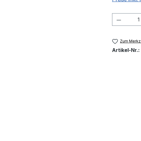
Produkt
Zum Merkze
Artikel-Nr.: