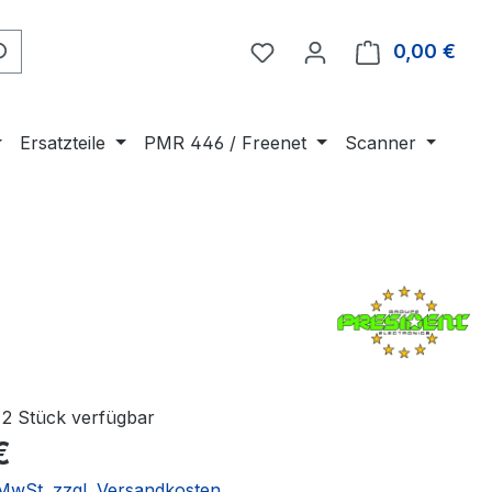
0,00 €
Ware
Ersatzteile
PMR 446 / Freenet
Scanner
2 Stück verfügbar
€
. MwSt. zzgl. Versandkosten