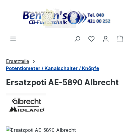
Zum Hauptinhalt springen
Ware
Ersatzteile
Potentiometer / Kanalschalter / Knöpfe
Ersatzpoti AE-5890 Albrecht
Bildergalerie überspringen