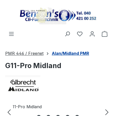
Zum Hauptinhalt springen
Ware
PMR 446 / Freenet
Alan/Midland PMR
G11-Pro Midland
Bildergalerie überspringen