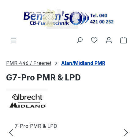
Zum Hauptinhalt springen
Ware
PMR 446 / Freenet
Alan/Midland PMR
G7-Pro PMR & LPD
Bildergalerie überspringen