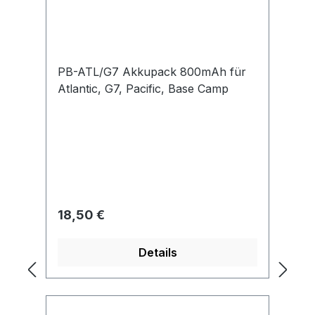
PB-ATL/G7 Akkupack 800mAh für
Atlantic, G7, Pacific, Base Camp
Regulärer Preis:
18,50 €
Details