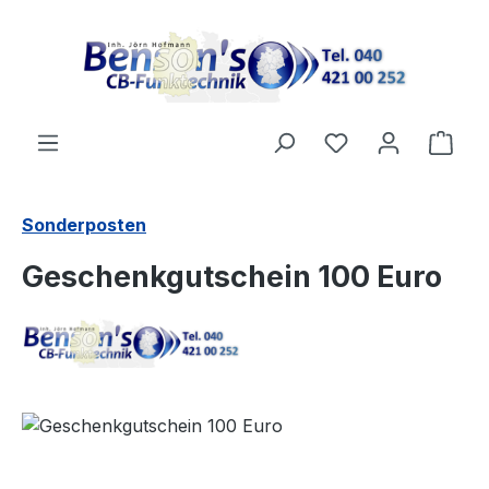
Zum Hauptinhalt springen
Ware
Sonderposten
Geschenkgutschein 100 Euro
Bildergalerie überspringen