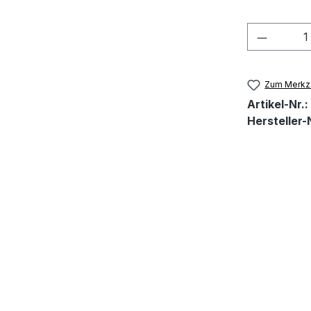
Produkt
Zum Merkze
Artikel-Nr.:
Hersteller-N