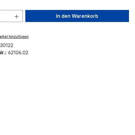
 Anzahl: Gib den gewünschten Wert ein 
In den Warenkorb
ttel hinzufügen
30122
r.:
62106.02