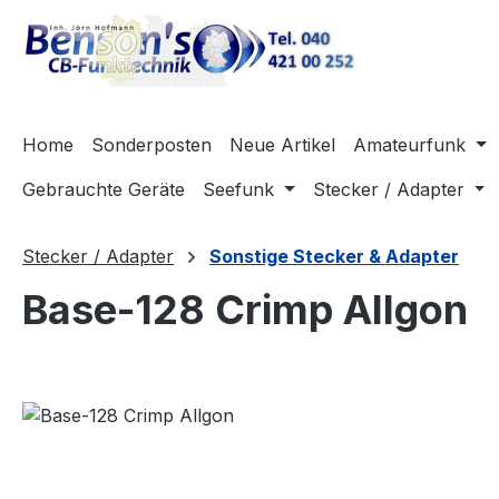
m Hauptinhalt springen
Zur Suche springen
Zur Hauptnavigation springen
Home
Sonderposten
Neue Artikel
Amateurfunk
Gebrauchte Geräte
Seefunk
Stecker / Adapter
Stecker / Adapter
Sonstige Stecker & Adapter
Base-128 Crimp Allgon
Bildergalerie überspringen