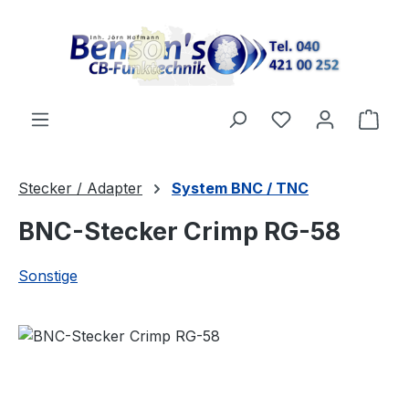
Zum Hauptinhalt springen
Ware
Stecker / Adapter
System BNC / TNC
BNC-Stecker Crimp RG-58
Sonstige
Bildergalerie überspringen