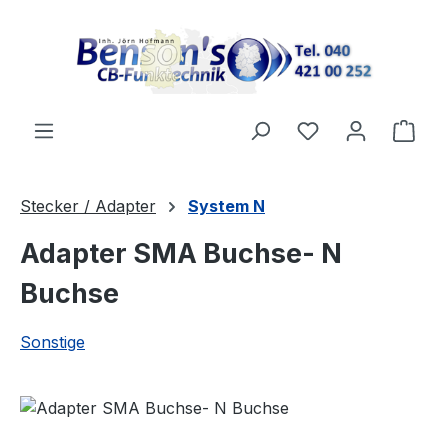
Zum Hauptinhalt springen
Ware
Stecker / Adapter
System N
Adapter SMA Buchse- N
Buchse
Sonstige
Bildergalerie überspringen