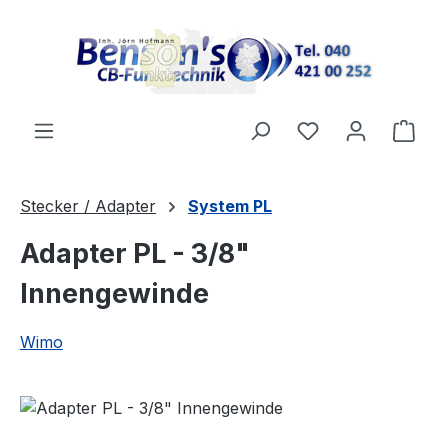
Zum Hauptinhalt springen
Ware
Stecker / Adapter
System PL
Adapter PL - 3/8"
Innengewinde
Wimo
Bildergalerie überspringen