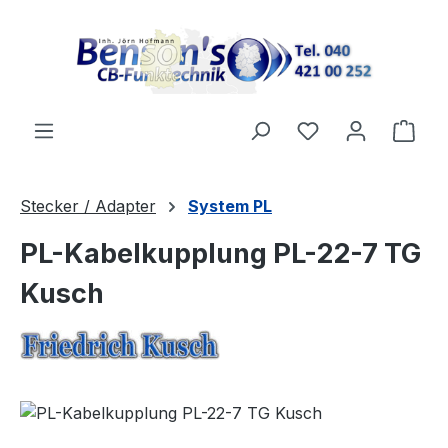
Zum Hauptinhalt springen
Ware
Stecker / Adapter
System PL
PL-Kabelkupplung PL-22-7 TG
Kusch
Bildergalerie überspringen