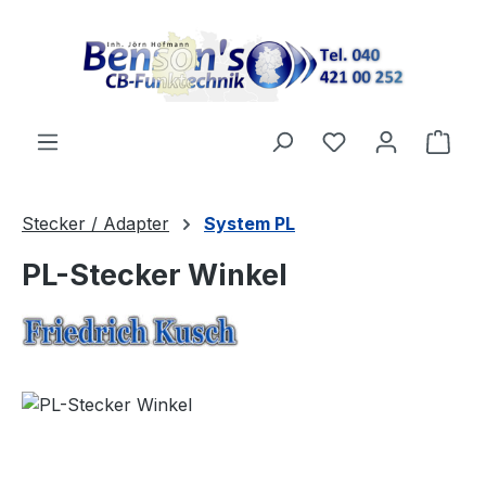
Zum Hauptinhalt springen
Ware
Stecker / Adapter
System PL
PL-Stecker Winkel
Bildergalerie überspringen