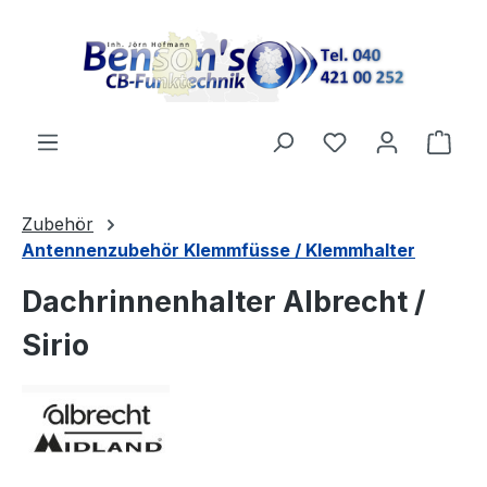
Zum Hauptinhalt springen
Du hast 0 Produ
Ware
Zubehör
Antennenzubehör Klemmfüsse / Klemmhalter
Dachrinnenhalter Albrecht /
Sirio