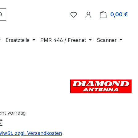
Du hast 0 Produkte auf 
0,00 €
Ware
Ersatzteile
PMR 446 / Freenet
Scanner
cht vorrätig
€
. MwSt. zzgl. Versandkosten