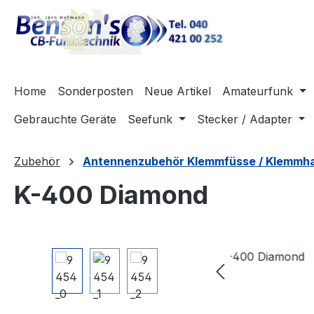
m Hauptinhalt springen
Zur Suche springen
Zur Hauptnavigation springen
Home
Sonderposten
Neue Artikel
Amateurfunk
Gebrauchte Geräte
Seefunk
Stecker / Adapter
Zubehör
Antennenzubehör Klemmfüsse / Klemmha
K-400 Diamond
Bildergalerie überspringen