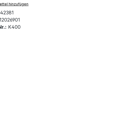
ttel hinzufügen
42381
12026901
r.:
K400