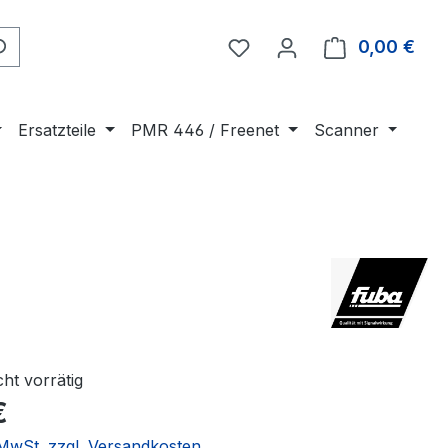
Du hast 0 Produkte auf 
0,00 €
Ware
Ersatzteile
PMR 446 / Freenet
Scanner
cht vorrätig
€
. MwSt. zzgl. Versandkosten