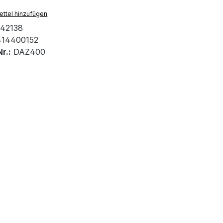
ttel hinzufügen
42138
414400152
r.:
DAZ400