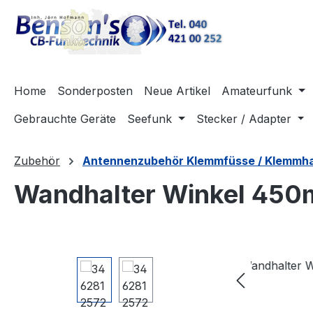
m Hauptinhalt springen
Zur Suche springen
Zur Hauptnavigation springen
Home
Sonderposten
Neue Artikel
Amateurfunk
Gebrauchte Geräte
Seefunk
Stecker / Adapter
Zubehör
Antennenzubehör Klemmfüsse / Klemmha
Wandhalter Winkel 45
Bildergalerie überspringen