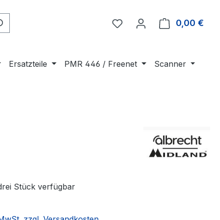
0,00 €
Ware
Ersatzteile
PMR 446 / Freenet
Scanner
drei Stück verfügbar
. MwSt. zzgl. Versandkosten