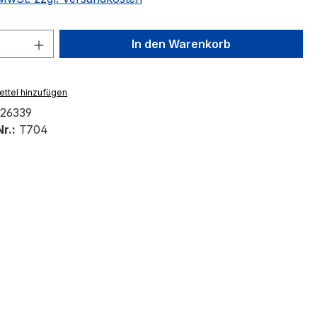
 Anzahl: Gib den gewünschten Wert ein 
In den Warenkorb
ttel hinzufügen
26339
r.:
T704