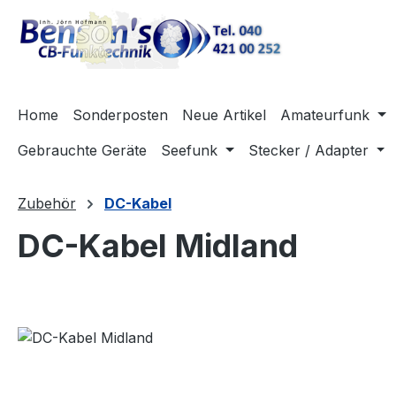
m Hauptinhalt springen
Zur Suche springen
Zur Hauptnavigation springen
Home
Sonderposten
Neue Artikel
Amateurfunk
Gebrauchte Geräte
Seefunk
Stecker / Adapter
Zubehör
DC-Kabel
DC-Kabel Midland
Bildergalerie überspringen