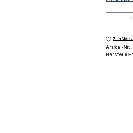
Produkt
Zum Merkze
Artikel-Nr.:
Hersteller-N