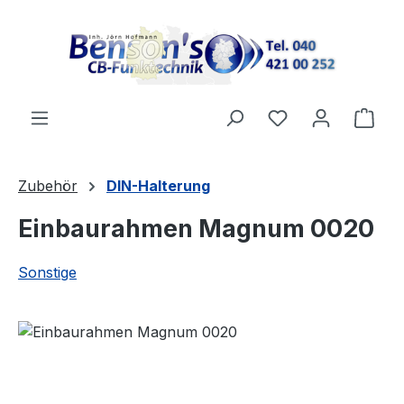
Zum Hauptinhalt springen
Ware
Zubehör
DIN-Halterung
Einbaurahmen Magnum 0020
Sonstige
Bildergalerie überspringen