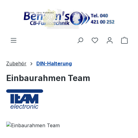
Zum Hauptinhalt springen
Ware
Zubehör
DIN-Halterung
Einbaurahmen Team
Bildergalerie überspringen