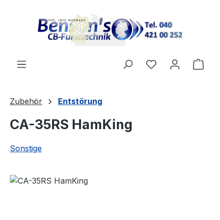
Zum Hauptinhalt springen
Ware
Zubehör
Entstörung
CA-35RS HamKing
Sonstige
Bildergalerie überspringen