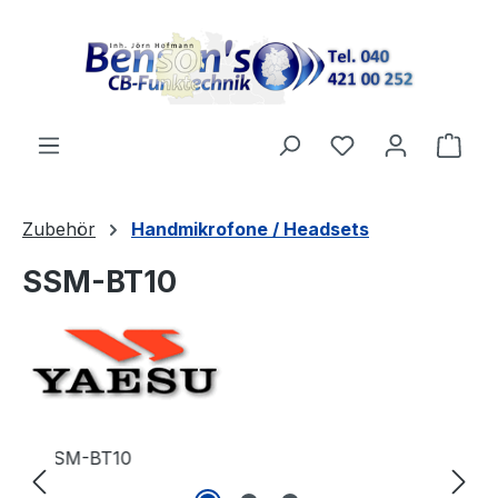
Zum Hauptinhalt springen
Du hast 0 Produ
Ware
Zubehör
Handmikrofone / Headsets
SSM-BT10
Bildergalerie überspringen