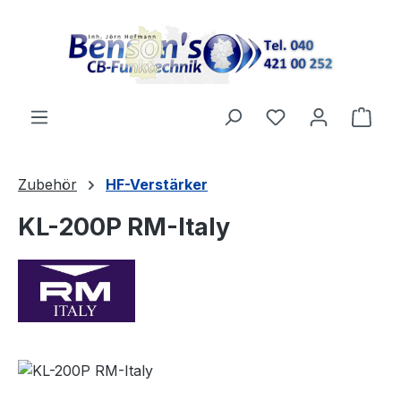
Zum Hauptinhalt springen
Ware
Zubehör
HF-Verstärker
KL-200P RM-Italy
Bildergalerie überspringen