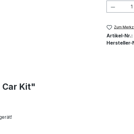
Produkt
Zum Merkze
Artikel-Nr.:
Hersteller-N
 Car Kit"
erät!