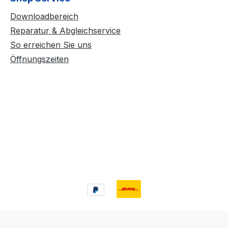
% (AM) Deviation 1.7KHz - 2.0 KHz (FM) Impedance 50 Oh
ndantenne USB-C-Ladekabel USB-Netzadapter 1800mA Li-Ionen-
Downloadbereich
Reparatur & Abgleichservice
So erreichen Sie uns
Öffnungszeiten