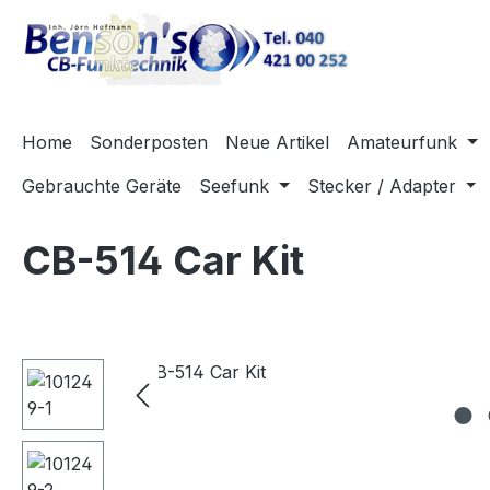
m Hauptinhalt springen
Zur Suche springen
Zur Hauptnavigation springen
Home
Sonderposten
Neue Artikel
Amateurfunk
Gebrauchte Geräte
Seefunk
Stecker / Adapter
CB-514 Car Kit
Bildergalerie überspringen