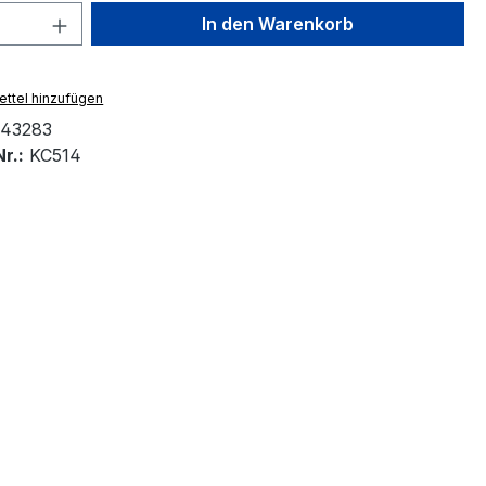
 Anzahl: Gib den gewünschten Wert ein 
In den Warenkorb
ttel hinzufügen
43283
r.:
KC514