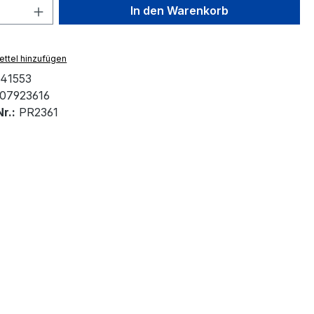
 Anzahl: Gib den gewünschten Wert ein 
In den Warenkorb
ttel hinzufügen
41553
07923616
r.:
PR2361