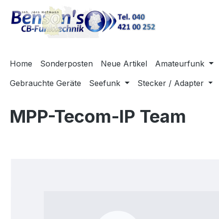
m Hauptinhalt springen
Zur Suche springen
Zur Hauptnavigation springen
Home
Sonderposten
Neue Artikel
Amateurfunk
Gebrauchte Geräte
Seefunk
Stecker / Adapter
MPP-Tecom-IP Team
Bildergalerie überspringen