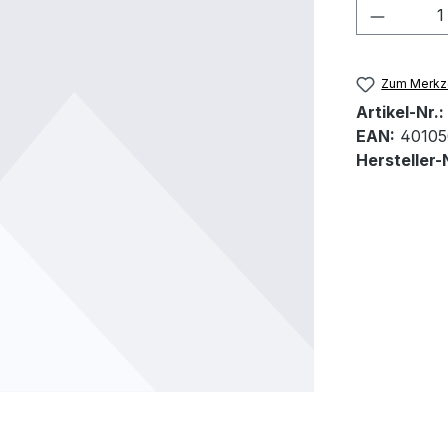
Produkt
Zum Merkze
Artikel-Nr.:
EAN:
40105
Hersteller-N